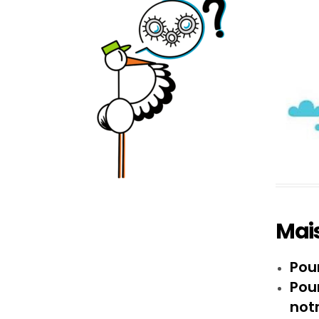
Mais
Pou
Pour
not