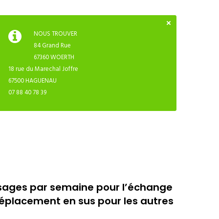
NOUS TROUVER
84 Grand Rue
67360 WOERTH
18 rue du Marechal Joffre
67500 HAGUENAU
07 88 40 78 39
sages par semaine pour l’échange
éplacement en sus pour les autres