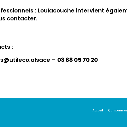
ofessionnels : Loulacouche intervient égalem
us contacter.
cts :
ts@utileco.alsace
–
03 88 05 70 20
Accueil
Qui sommes