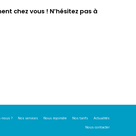
ent chez vous ! N’hésitez pas à
-nous ?
Nos services
Nous rejoindre
Nos tarifs
Actualités
Nous contacter