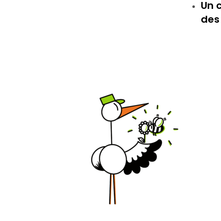
Un c
des 